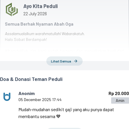
Ayo Kita Peduli
22 July 2026
Semua Berhak Nyaman Abah Oga
Assalamualaikum warahmatullahi Wabarakatuh
.
Halo Sobat Berdampak!
Alhamdulillah, tim kami sudah bertemu dan menyalurkan hasil dari
teman-teman semua kepada Abah Oga.
Lihat Semua
Abah Oga merupakan seorang lansia penjual donat yang berkeliling
dan berjuang di jalanan. Penyaluran yang kami berikan dalam bentuk
Doa & Donasi Teman Peduli
Santunan Tunai, Kebutuhan Bahan Pokok, dan Tambahan Modal
Usaha.
Anonim
Rp 20.000
05 December 2025 17:44
Amin
Mudah-mudahan sedikit gaji yang aku punya dapat
membantu sesama 💙