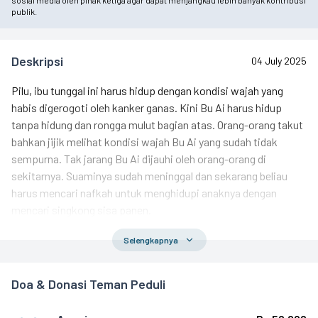
sosial media oleh pihak ketiga agar dapat menjangkau lebih banyak kontribusi
publik.
Deskripsi
04 July 2025
Pilu, ibu tunggal ini harus hidup dengan kondisi wajah yang
habis digerogoti oleh kanker ganas. Kini Bu Ai harus hidup
tanpa hidung dan rongga mulut bagian atas. Orang-orang takut
bahkan jijik melihat kondisi wajah Bu Ai yang sudah tidak
sempurna. Tak jarang Bu Ai dijauhi oleh orang-orang di
sekitarnya. Suaminya sudah meninggal dan sekarang beliau
harus mencari nafkah untuk menghidupi anaknya dengan
mencari singkong sisa panen.
Selengkapnya
Dengan kondisi kesehatannya yang sangat memprihatinkan,
Bu Ai memaksakan diri mencari nafkah agar beliau dan
anaknya tidak kelaparan. Di bawah teriknya sinar matahari, Bu
Doa & Donasi Teman Peduli
Ai menggendong anaknya dan memikul singkong yang sudah
beliau kumpulkan.