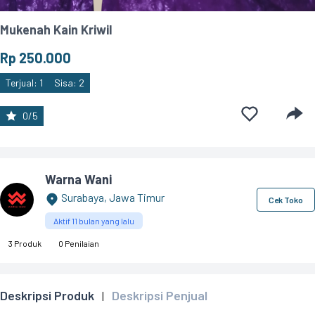
Mukenah Kain Kriwil
Rp 250.000
Terjual: 1
Sisa: 2
0/5
Warna Wani
Surabaya, Jawa Timur
Cek Toko
Aktif 11 bulan yang lalu
3 Produk
0 Penilaian
Deskripsi Produk
Deskripsi Penjual
|