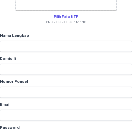
Pilih Foto KTP
PNG, JPG, JPEG up to 3MB
Nama Lengkap
Domisili
Nomor Ponsel
Email
Password