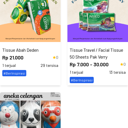
Tissue Abah Deden
Tissue Travel / Facial Tissue
50 Sheets Pak Verry
Rp 21.000
0
Rp 7.000 - 30.000
0
1 terjual
29 tersisa
1 terjual
13 tersisa
#BerInspirasi
#BerInspirasi