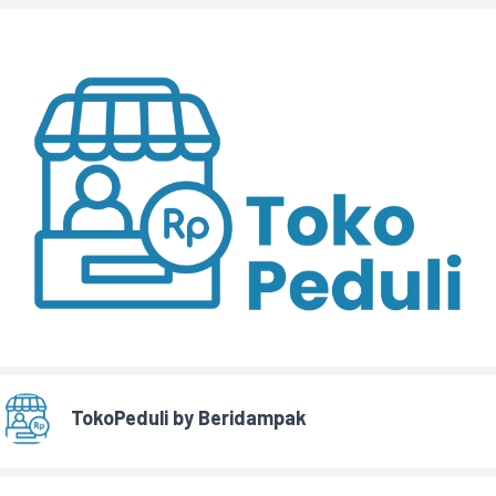
TokoPeduli by Beridampak