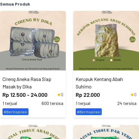
Semua Produk
Cireng Aneka Rasa Siap
Kerupuk Kentang Abah
Masak by Dika
Suhirno
Rp 12.500 - 24.000
Rp 22.000
0
0
1 terjual
600 tersisa
1 terjual
24 tersisa
#BerInspirasi
#BerInspirasi